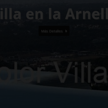
cto con vistas 
980.000 €
Más Detalles