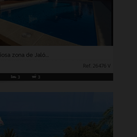
iosa zona de Jaló...
Ref. 26476 V
3
3