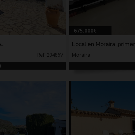
675.000€
..
Local en Moraira ,prime
Ref. 20486V
Moraira
1