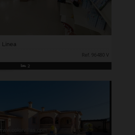
r Linea
Ref. 96480 V
2