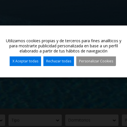
Utilizamos cookies propias y de terceros para fines analíticos y
para mostrarte publicidad personalizada en base a un perfil
elaborado a partir de tus hábitos de navegación
X Aceptar todas
Rechazar todas
Personalizar Cookies
Tipo
Dormitorios
P